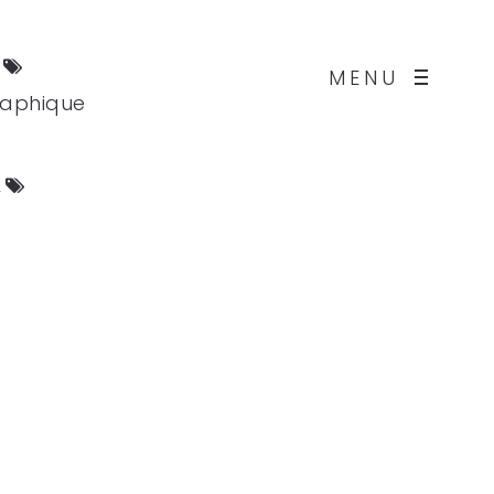
s
MENU
aphique
x