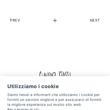
PREV
NEXT
Facebook
Instagram
Utilizziamo i cookie
Siamo tenuti a informarti che utilizziamo i
cookie
per
Politica sui cookie
politica sulla riservatezza
fornirti un servizio migliore e per assicurarci di fornirti
Web Design & Digital Marketing by
Projectes a Internet
la migliore esperienza sul nostro sito web.
Per saperne di più