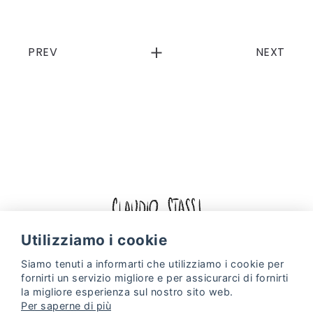
PREV
NEXT
Facebook
Instagram
Utilizziamo i cookie
Siamo tenuti a informarti che utilizziamo i
cookie
per
Politica sui cookie
politica sulla riservatezza
fornirti un servizio migliore e per assicurarci di fornirti
Web Design & Digital Marketing by
Projectes a Internet
la migliore esperienza sul nostro sito web.
Per saperne di più