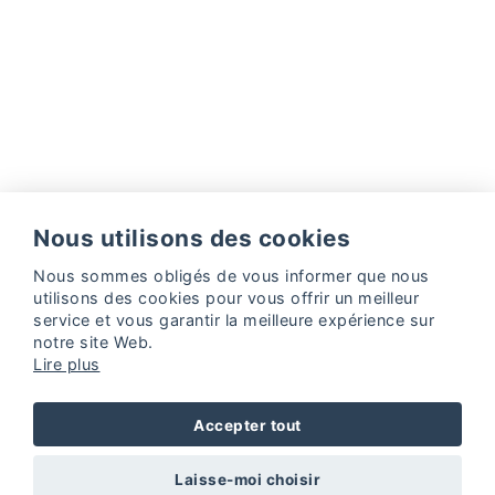
Nous utilisons des cookies
Facebook
Instagram
Nous sommes obligés de vous informer que nous
utilisons des
cookies
pour vous offrir un meilleur
Politique de cookies
Politique de confidentialité
service et vous garantir la meilleure expérience sur
Web Design & Digital Marketing by
Projectes a Internet
notre site Web.
Lire plus
Accepter tout
Laisse-moi choisir