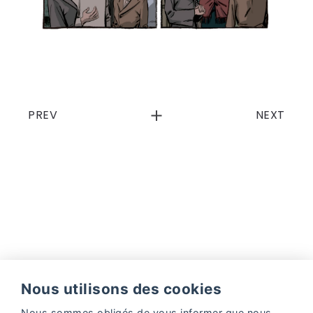
PREV
NEXT
Nous utilisons des cookies
Facebook
Instagram
Nous sommes obligés de vous informer que nous