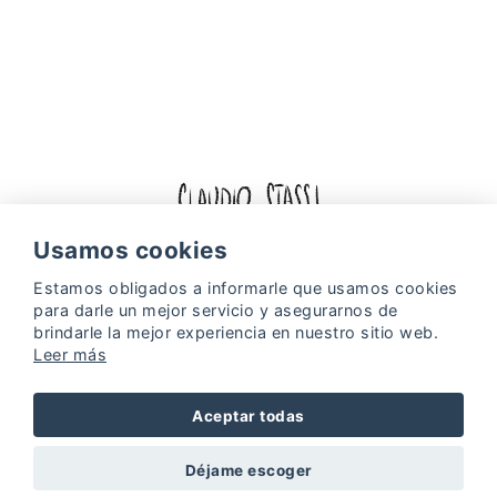
Facebook
Instagram
Usamos cookies
Estamos obligados a informarle que usamos
cookies
Política de cookies
Política de Privacidad
para darle un mejor servicio y asegurarnos de
Web Design & Digital Marketing by
Projectes a Internet
brindarle la mejor experiencia en nuestro sitio web.
Leer más
Aceptar todas
Déjame escoger