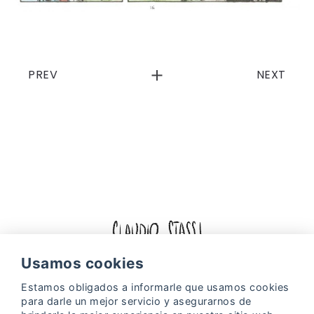
PREV
NEXT
Facebook
Instagram
Usamos cookies
Estamos obligados a informarle que usamos
cookies
Política de cookies
Política de Privacidad
para darle un mejor servicio y asegurarnos de
Web Design & Digital Marketing by
Projectes a Internet