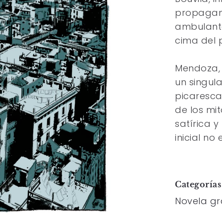
propagan
ambulante
cima del p
Mendoza, 
un singul
picaresca 
de los mit
satírica y
inicial no
Categoría
Novela gr