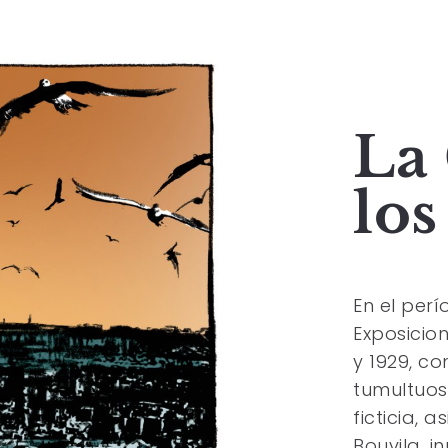
La
los
En el per
Exposicio
y 1929, c
tumultuos
ficticia, 
Bouvila, 