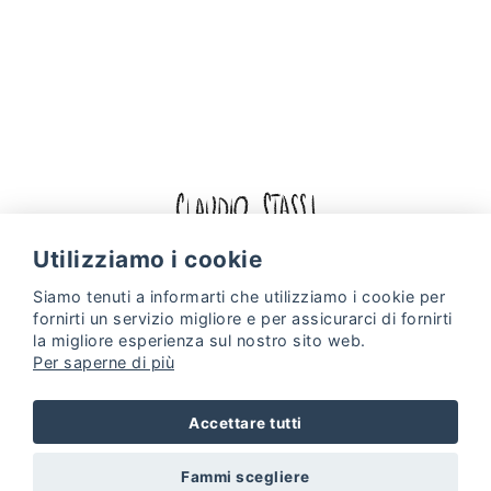
Facebook
Instagram
Utilizziamo i cookie
Siamo tenuti a informarti che utilizziamo i
cookie
per
Politica sui cookie
politica sulla riservatezza
fornirti un servizio migliore e per assicurarci di fornirti
Web Design & Digital Marketing by
Projectes a Internet
la migliore esperienza sul nostro sito web.
Per saperne di più
Accettare tutti
Fammi scegliere